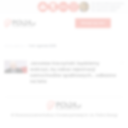
Św. Dominika Guzmana
Św. Emiliana, biskupa
Św. Zefiryna z Malii
Wesprzyj nas
Strona główna
TAG: Agenda 2035
Jarosław Kaczyński: będziemy
walczyć, by zakaz rejestracji
samochodów spalinowych… odłożono
na lata
© Stowarzyszenie Kultury Chrześcijańskiej im. ks. Piotra Skargi
2026-08-08 17:36:22