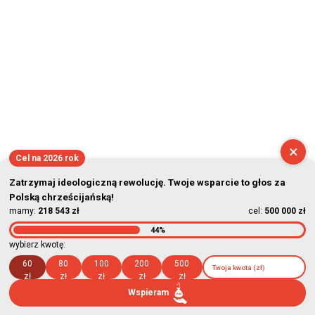
×
Cel na 2026 rok
Zatrzymaj ideologiczną rewolucję. Twoje wsparcie to głos za
Polską chrześcijańską!
mamy:
218 543 zł
cel:
500 000 zł
44%
wybierz kwotę:
60
80
100
200
500
zł
zł
zł
zł
zł
Wspieram