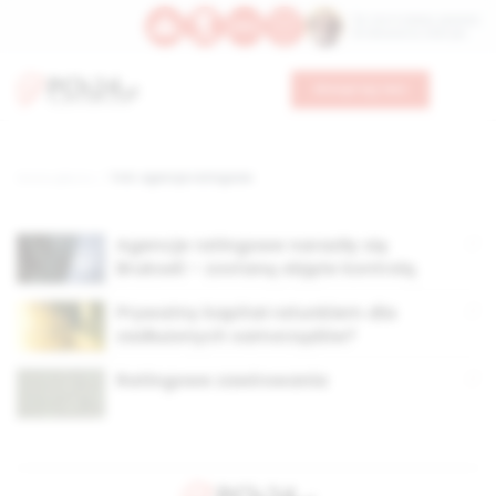
Św. Hormizdasa, papieża
Bł. Oktawiana, biskupa
Wesprzyj nas
Strona główna
TAG: agencje ratingowe
Agencje ratingowe naraziły się
Brukseli – zostaną objęte kontrolą
Prywatny kapitał ratunkiem dla
zadłużonych samorządów?
Ratingowe zawirowania