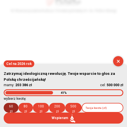
© Stowarzyszenie Kultury Chrześcijańskiej im. ks. Piotra Skargi
2026-08-06 19:42:23
×
Cel na 2026 rok
Zatrzymaj ideologiczną rewolucję. Twoje wsparcie to głos za
Polską chrześcijańską!
mamy:
203 386 zł
cel:
500 000 zł
41%
wybierz kwotę:
60
80
100
200
500
zł
zł
zł
zł
zł
Wspieram