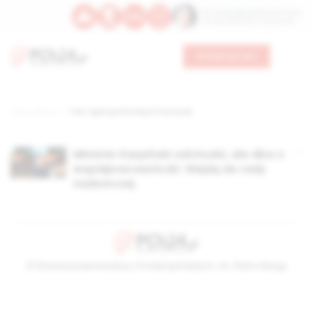
Św. Teresy Benedykty od Krzyża
Św. Kandydy Marii od Jezusa
Wesprzyj nas
Strona główna
TAG: Agencja Rozwoju Przemysłu
Minister Karpiński odchodzi, ale dba o
współpracowniczki. Wejdą do rady
nadzorczej
© Stowarzyszenie Kultury Chrześcijańskiej im. ks. Piotra Skargi
2026-08-09 05:11:58