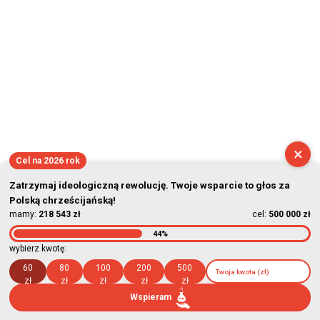
×
Cel na 2026 rok
Zatrzymaj ideologiczną rewolucję. Twoje wsparcie to głos za
Polską chrześcijańską!
mamy:
218 543 zł
cel:
500 000 zł
44%
wybierz kwotę:
60
80
100
200
500
zł
zł
zł
zł
zł
Wspieram