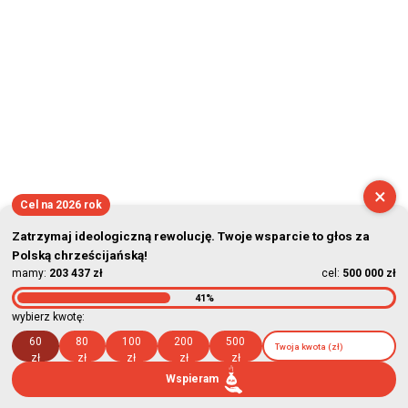
×
Cel na 2026 rok
Zatrzymaj ideologiczną rewolucję. Twoje wsparcie to głos za
Polską chrześcijańską!
mamy:
203 437 zł
cel:
500 000 zł
41%
wybierz kwotę:
60
80
100
200
500
zł
zł
zł
zł
zł
Wspieram