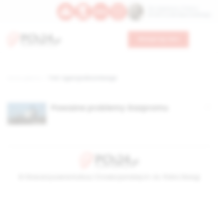
Św. Kajetana z Thieny
Bł. Edmunda Bojanowskiego
Wesprzyj nas
Strona główna
TAG: Agencja Bloomberga
Poważne problemy Gazpromu
© Stowarzyszenie Kultury Chrześcijańskiej im. ks. Piotra Skargi
2026-08-07 03:58:46