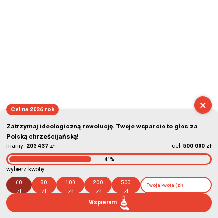
×
Cel na 2026 rok
Zatrzymaj ideologiczną rewolucję. Twoje wsparcie to głos za
Polską chrześcijańską!
mamy:
203 437 zł
cel:
500 000 zł
41%
wybierz kwotę:
60
80
100
200
500
zł
zł
zł
zł
zł
Wspieram