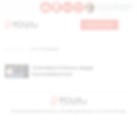
Św. Hormizdasa, papieża
Bł. Oktawiana, biskupa
Wesprzyj nas
Strona główna
TAG: Aftonbladet
Szwedzka królowa uległa
homolobbystom
© Stowarzyszenie Kultury Chrześcijańskiej im. ks. Piotra Skargi
2026-08-06 03:31:24