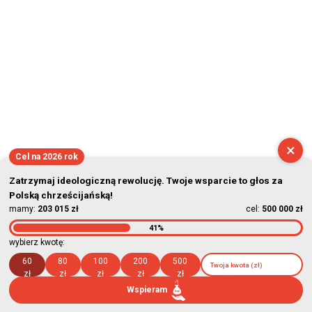
×
Cel na 2026 rok
Zatrzymaj ideologiczną rewolucję. Twoje wsparcie to głos za
Polską chrześcijańską!
mamy:
203 015 zł
cel:
500 000 zł
41%
wybierz kwotę:
60
80
100
200
500
zł
zł
zł
zł
zł
Wspieram