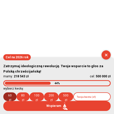
×
Cel na 2026 rok
Zatrzymaj ideologiczną rewolucję. Twoje wsparcie to głos za
Polską chrześcijańską!
mamy:
218 543 zł
cel:
500 000 zł
44%
wybierz kwotę:
60
80
100
200
500
zł
zł
zł
zł
zł
Wspieram