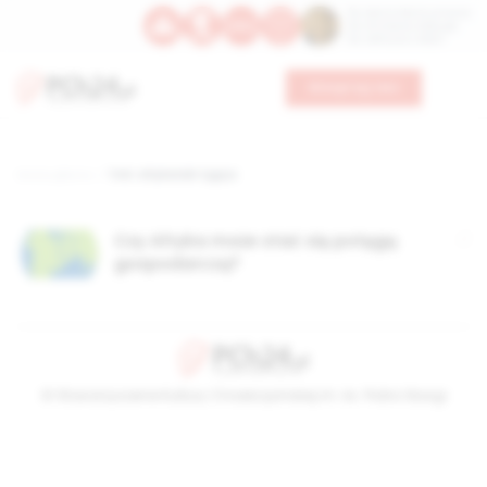
Św. Dominika Guzmana
Św. Emiliana, biskupa
Św. Zefiryna z Malii
Wesprzyj nas
Strona główna
TAG: afrykański tygrys
Czy Afryka może stać się potęgą
gospodarczą?
© Stowarzyszenie Kultury Chrześcijańskiej im. ks. Piotra Skargi
2026-08-08 15:55:48