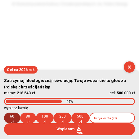
© Stowarzyszenie Kultury Chrześcijańskiej im. ks. Piotra Skargi
2026-08-08 09:54:15
×
Cel na 2026 rok
Zatrzymaj ideologiczną rewolucję. Twoje wsparcie to głos za
Polską chrześcijańską!
mamy:
218 543 zł
cel:
500 000 zł
44%
wybierz kwotę:
60
80
100
200
500
zł
zł
zł
zł
zł
Wspieram