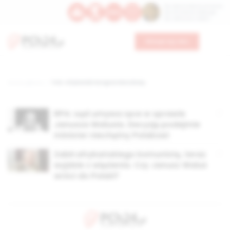
Św. Dominika Guzmana
Św. Emiliana, biskupa
Św. Zefiryna z Malii
Wesprzyj nas
Strona główna
TAG: Afrykański Kongres Narodowy
RPA: sąd umywa ręce w sprawie
Janusza Walusia. Decyzję podejmie
minister niechętny Polakowi
Zabił afrykańskiego komunistę, teraz
wyjdzie z więzienia. Czy Janusz Waluś
wróci do Polski?