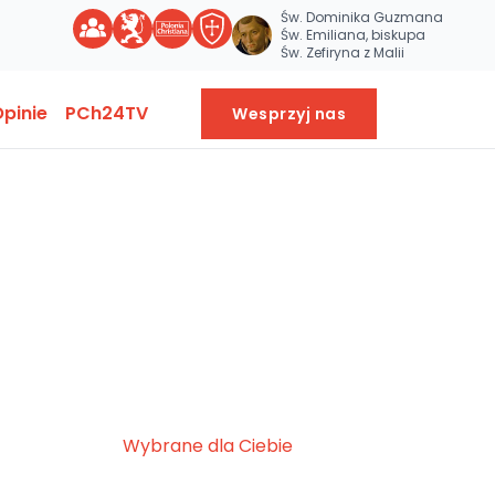
Św. Dominika Guzmana
Św. Emiliana, biskupa
Św. Zefiryna z Malii
pinie
PCh24TV
Wesprzyj nas
Wybrane dla Ciebie