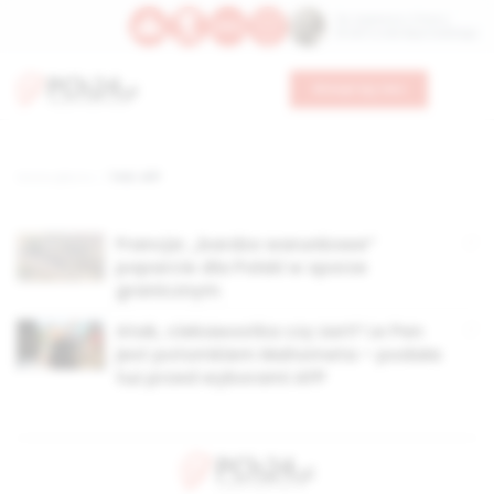
Św. Kajetana z Thieny
Bł. Edmunda Bojanowskiego
Wesprzyj nas
Strona główna
TAG: AFP
Francja: „bardzo warunkowe”
poparcie dla Polski w sporze
granicznym
Atak, ciekawostka czy żart? Le Pen
jest potomkiem Mahometa – podała
tuż przed wyborami AFP