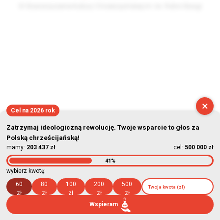
© Stowarzyszenie Kultury Chrześcijańskiej im. ks. Piotra Skargi
2026-08-07 04:10:45
×
Cel na 2026 rok
Zatrzymaj ideologiczną rewolucję. Twoje wsparcie to głos za
Polską chrześcijańską!
mamy:
203 437 zł
cel:
500 000 zł
41%
wybierz kwotę:
60
80
100
200
500
zł
zł
zł
zł
zł
Wspieram