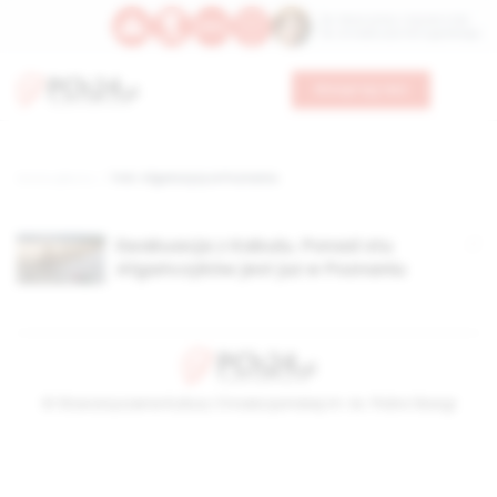
Św. Wawrzyńca, męczennika
Św. Amadeusza Portugalskiego
Wesprzyj nas
Strona główna
TAG: Afgańczycy w Poznaniu
Ewakuacja z Kabulu. Ponad stu
Afgańczyków jest już w Poznaniu
© Stowarzyszenie Kultury Chrześcijańskiej im. ks. Piotra Skargi
2026-08-10 01:58:10