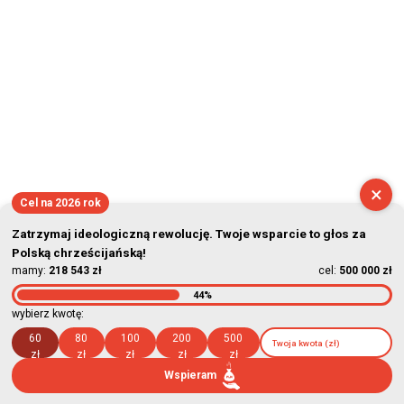
×
Cel na 2026 rok
Zatrzymaj ideologiczną rewolucję. Twoje wsparcie to głos za
Polską chrześcijańską!
mamy:
218 543 zł
cel:
500 000 zł
44%
wybierz kwotę:
60
80
100
200
500
zł
zł
zł
zł
zł
Wspieram