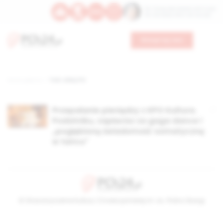
Św. Teresy Benedykty od Krzyża
Św. Kandydy Marii od Jezusa
Wesprzyj nas
Strona główna
TAG: afery PO
Przepalanie pieniędzy z KPO Kultura.
Podatniku, zapłacisz za gaga dance i
„pogłębioną świadomość somatyczną
w tańcu”
© Stowarzyszenie Kultury Chrześcijańskiej im. ks. Piotra Skargi
2026-08-09 10:45:47