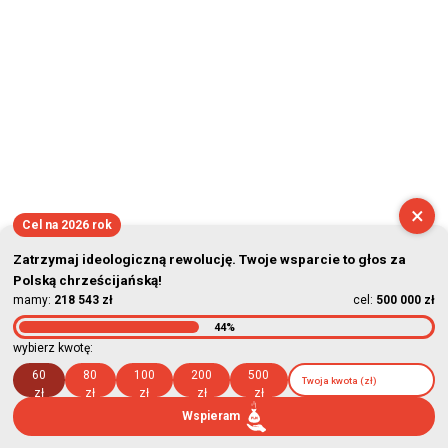
×
Cel na 2026 rok
Zatrzymaj ideologiczną rewolucję. Twoje wsparcie to głos za
Polską chrześcijańską!
mamy:
218 543 zł
cel:
500 000 zł
44%
wybierz kwotę:
60
80
100
200
500
zł
zł
zł
zł
zł
Wspieram