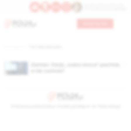
Św. Wawrzyńca, męczennika
Św. Amadeusza Portugalskiego
Wesprzyj nas
Strona główna
TAG: afery Giertycha
Ziemiec: Kiedy „ruska onuca” pachnie,
a nie cuchnie?
© Stowarzyszenie Kultury Chrześcijańskiej im. ks. Piotra Skargi
2026-08-10 04:36:19