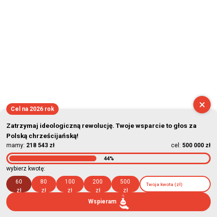
×
Cel na 2026 rok
Zatrzymaj ideologiczną rewolucję. Twoje wsparcie to głos za
Polską chrześcijańską!
mamy:
218 543 zł
cel:
500 000 zł
44%
wybierz kwotę:
60
80
100
200
500
zł
zł
zł
zł
zł
Wspieram