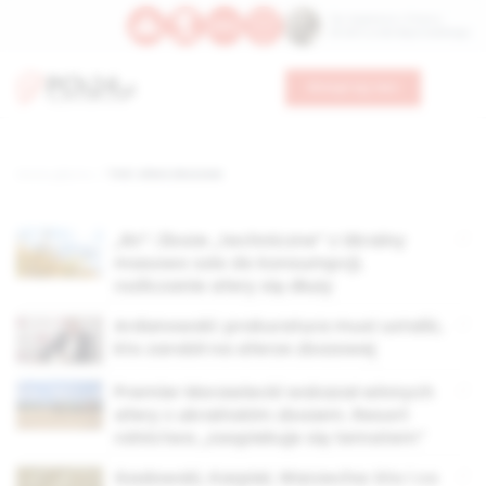
Św. Kajetana z Thieny
Bł. Edmunda Bojanowskiego
Wesprzyj nas
Strona główna
TAG: afera zbożowa
„Rz”: Zboże „techniczne” z Ukrainy
masowo szło do konsumpcji,
rozliczanie afery się dłuży
Ardanowski: prokuratura musi ustalić,
kto zarobił na aferze zbożowej
Premier Morawiecki wskazał winnych
afery z ukraińskim zbożem. Resort
rolnictwa „zaopiekuje się tematem”
Gadowski, Karpiel, Warzecha: kto i co