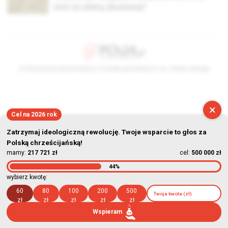
stoi za aferą zbożową?
© Stowarzyszenie Kultury Chrześcijańskiej im. ks. Piotra Skargi
2026-08-07 09:26:48
×
Cel na 2026 rok
Zatrzymaj ideologiczną rewolucję. Twoje wsparcie to głos za
Polską chrześcijańską!
mamy:
217 721 zł
cel:
500 000 zł
44%
wybierz kwotę:
60
80
100
200
500
zł
zł
zł
zł
zł
Wspieram