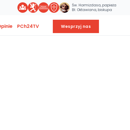
Św. Hormizdasa, papieża
Bł. Oktawiana, biskupa
pinie
PCh24TV
Wesprzyj nas