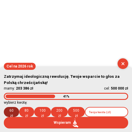
×
Cel na 2026 rok
Zatrzymaj ideologiczną rewolucję. Twoje wsparcie to głos za
Polską chrześcijańską!
mamy:
203 386 zł
cel:
500 000 zł
41%
wybierz kwotę:
60
80
100
200
500
zł
zł
zł
zł
zł
Wspieram