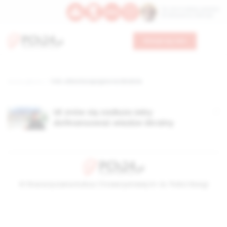
Św. Hormizdasa, papieża
Bł. Oktawiana, biskupa
Wesprzyj nas
Strona główna
TAG: afera korupcyjna na Ukrainie
UE znów się zadłuża żeby
dofinansować władze Ukrainy
© Stowarzyszenie Kultury Chrześcijańskiej im. ks. Piotra Skargi
2026-08-06 19:40:40