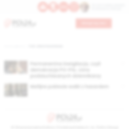
Św. Hormizdasa, papieża
Bł. Oktawiana, biskupa
Wesprzyj nas
Strona główna
TAG: afera hazardowa
Permanentna inwigilacja, czyli
demokracja PO-PSL. Lista
podsłuchiwanych dziennikarzy
Mafijne pokłosie walki z hazardem
© Stowarzyszenie Kultury Chrześcijańskiej im. ks. Piotra Skargi