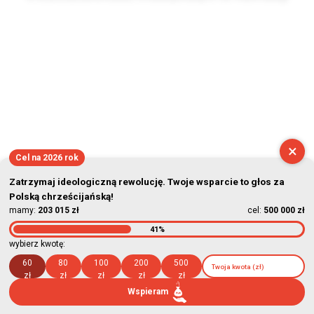
2026-08-06 00:42:26
×
Cel na 2026 rok
Zatrzymaj ideologiczną rewolucję. Twoje wsparcie to głos za
Polską chrześcijańską!
mamy:
203 015 zł
cel:
500 000 zł
41%
wybierz kwotę:
60
80
100
200
500
zł
zł
zł
zł
zł
Wspieram