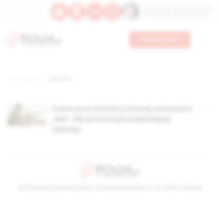
Św. Teresy Benedykty od Krzyża
Św. Kandydy Marii od Jezusa
Wesprzyj nas
Strona główna
TAG: AFC
Francuscy katolicy bronią wierności.
„Nie” dla promocji małżeńskiej
zdrady!
© Stowarzyszenie Kultury Chrześcijańskiej im. ks. Piotra Skargi
2026-08-09 12:53:51