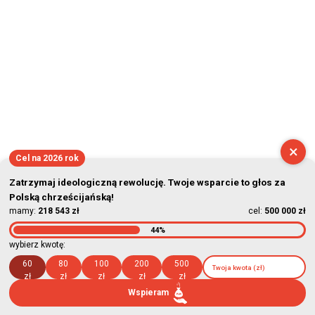
×
Cel na 2026 rok
Zatrzymaj ideologiczną rewolucję. Twoje wsparcie to głos za
Polską chrześcijańską!
mamy:
218 543 zł
cel:
500 000 zł
44%
wybierz kwotę:
60
80
100
200
500
zł
zł
zł
zł
zł
Wspieram