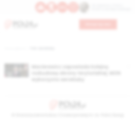
Św. Kajetana z Thieny
Bł. Edmunda Bojanowskiego
Wesprzyj nas
Strona główna
TAG: aerokluby
Macierewicz zapowiada kolejną
rozbudowę obrony terytorialnej. MON
wykorzysta aerokluby
© Stowarzyszenie Kultury Chrześcijańskiej im. ks. Piotra Skargi
2026-08-07 14:55:01