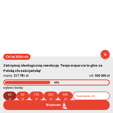
×
Cel na 2026 rok
Zatrzymaj ideologiczną rewolucję. Twoje wsparcie to głos za
Polską chrześcijańską!
mamy:
217 781 zł
cel:
500 000 zł
44%
wybierz kwotę:
60
80
100
200
500
zł
zł
zł
zł
zł
Wspieram