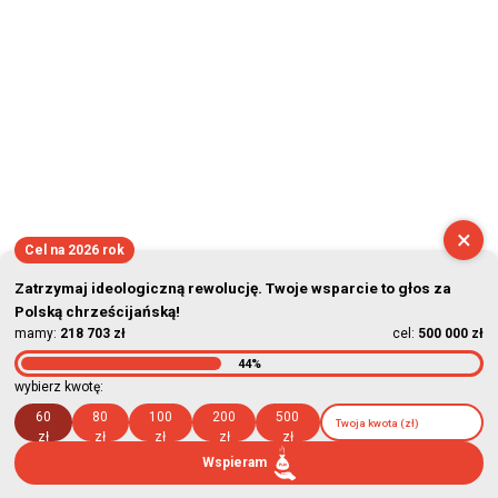
×
Cel na 2026 rok
Zatrzymaj ideologiczną rewolucję. Twoje wsparcie to głos za
Polską chrześcijańską!
mamy:
218 703 zł
cel:
500 000 zł
44%
wybierz kwotę:
60
80
100
200
500
zł
zł
zł
zł
zł
Wspieram