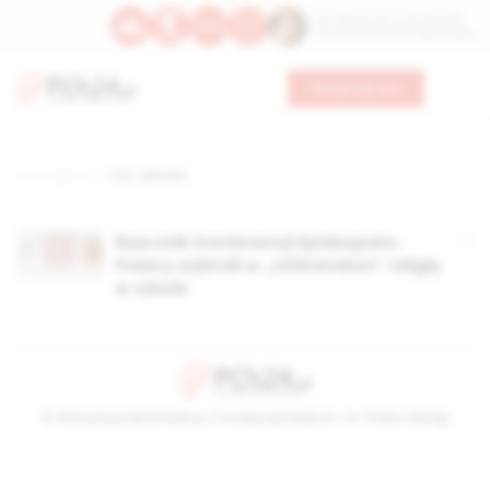
Św. Wawrzyńca, męczennika
Św. Amadeusza Portugalskiego
Wesprzyj nas
Strona główna
TAG: adrianik
Rzecznik Konferencji Episkopatu: ​
Polacy wybrali w „referendum” religię
w szkole
© Stowarzyszenie Kultury Chrześcijańskiej im. ks. Piotra Skargi
2026-08-10 20:16:22