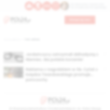
Św. Wawrzyńca, męczennika
Św. Amadeusza Portugalskiego
Wesprzyj nas
Strona główna
TAG: adrian
Jordańczycy zatrzymali dżihadystę z
Niemiec. Ma polskie korzenie!
Reklama z nagrobkiem w tle. Cytat z
księdza Twardowskiego promuje…
pończochy
© Stowarzyszenie Kultury Chrześcijańskiej im. ks. Piotra Skargi