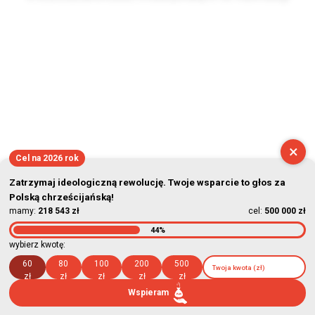
2026-08-10 04:16:38
×
Cel na 2026 rok
Zatrzymaj ideologiczną rewolucję. Twoje wsparcie to głos za
Polską chrześcijańską!
mamy:
218 543 zł
cel:
500 000 zł
44%
wybierz kwotę:
60
80
100
200
500
zł
zł
zł
zł
zł
Wspieram