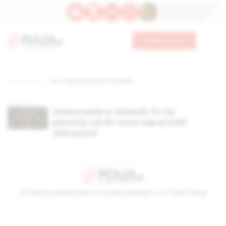
Św. Dominika Guzmana
Św. Emiliana, biskupa
Św. Zefiryna z Malii
Wesprzyj nas
Strona główna
TAG: Adoptuj Kościół w Holandii
Zaskoczenie w Holandii. Po raz
pierwszy od lat coraz więcej ludzi
wierzących
© Stowarzyszenie Kultury Chrześcijańskiej im. ks. Piotra Skargi
2026-08-08 03:47:00