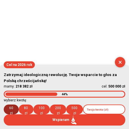
×
Cel na 2026 rok
Zatrzymaj ideologiczną rewolucję. Twoje wsparcie to głos za
Polską chrześcijańską!
mamy:
218 382 zł
cel:
500 000 zł
44%
wybierz kwotę:
60
80
100
200
500
zł
zł
zł
zł
zł
Wspieram