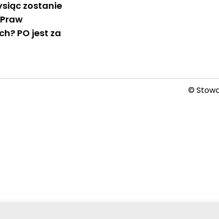
Tysiąc zostanie
 Praw
h? PO jest za
© Stowar
2026-08-07 