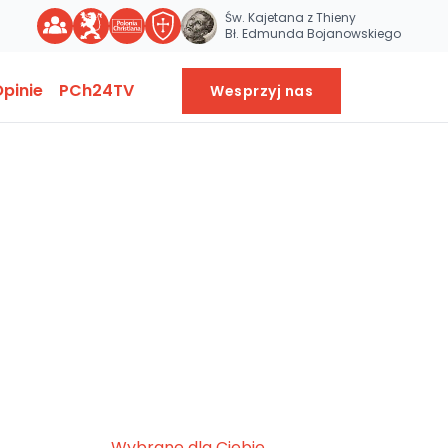
Św. Kajetana z Thieny
Bł. Edmunda Bojanowskiego
pinie
PCh24TV
Wesprzyj nas
Wybrane dla Ciebie