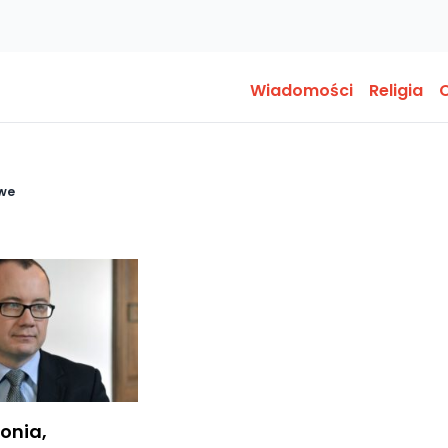
Wiadomości
Religia
O
owe
onia,