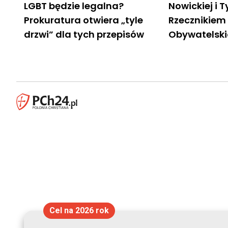
LGBT będzie legalna?
Nowickiej i 
Prokuratura otwiera „tyle
Rzecznikiem
drzwi” dla tych przepisów
Obywatelskic
Cel na 2026 rok