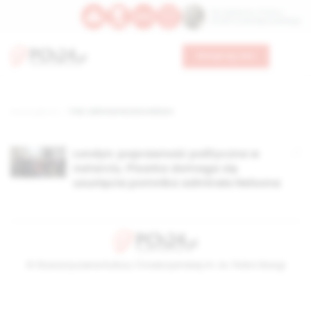
Św. Kajetana z Thieny
Bł. Edmunda Bojanowskiego
Wesprzyj nas
Strona główna
TAG: admirał Horatio Nelson
Londyn: poprawność polityczna w
natarciu. Pisarka domaga się
usunięcia pomnika admirała Nelsona
© Stowarzyszenie Kultury Chrześcijańskiej im. ks. Piotra Skargi
2026-08-07 18:10:41