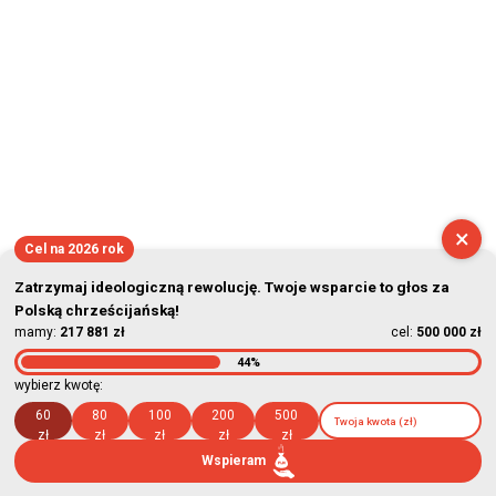
×
Cel na 2026 rok
Zatrzymaj ideologiczną rewolucję. Twoje wsparcie to głos za
Polską chrześcijańską!
mamy:
217 881 zł
cel:
500 000 zł
44%
wybierz kwotę:
60
80
100
200
500
zł
zł
zł
zł
zł
Wspieram