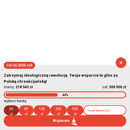
×
Cel na 2026 rok
Zatrzymaj ideologiczną rewolucję. Twoje wsparcie to głos za
Polską chrześcijańską!
mamy:
218 543 zł
cel:
500 000 zł
44%
wybierz kwotę:
60
80
100
200
500
zł
zł
zł
zł
zł
Wspieram