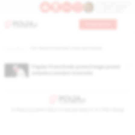
Św. Dominika Guzmana
Św. Emiliana, biskupa
Św. Zefiryna z Malii
Wesprzyj nas
Strona główna
TAG: Administracja Dóbr Stolicy Apostolskiej
Papież Franciszek przestrzega przed
zeświecczeniem Kościoła
© Stowarzyszenie Kultury Chrześcijańskiej im. ks. Piotra Skargi
2026-08-08 23:08:43