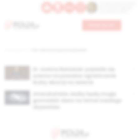
Św. Dominika Guzmana
Św. Emiliana, biskupa
Św. Zefiryna z Malii
Wesprzyj nas
Strona główna
TAG: administracja amerykańska
Dr Joanna Banasiuk: pojawiła się
szansa na poważne ograniczenie
liczby aborcji na świecie
Amerykańskie służby będą mogły
gromadzić dane na temat każdego
obywatela