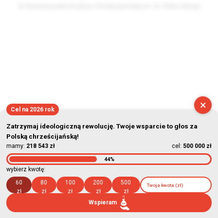
© Stowarzyszenie Kultury Chrześcijańskiej im. ks. Piotra Skargi
2026-08-08 15:24:02
×
Cel na 2026 rok
Zatrzymaj ideologiczną rewolucję. Twoje wsparcie to głos za
Polską chrześcijańską!
mamy:
218 543 zł
cel:
500 000 zł
44%
wybierz kwotę:
60
80
100
200
500
zł
zł
zł
zł
zł
Wspieram