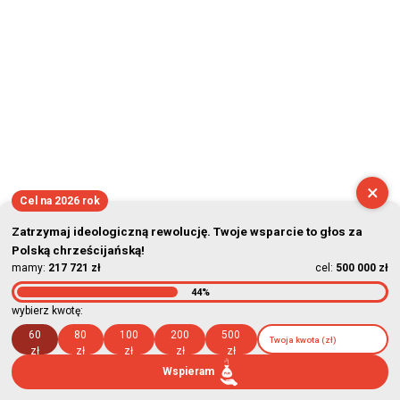
×
Cel na 2026 rok
Zatrzymaj ideologiczną rewolucję. Twoje wsparcie to głos za
Polską chrześcijańską!
mamy:
217 721 zł
cel:
500 000 zł
44%
wybierz kwotę:
60
80
100
200
500
zł
zł
zł
zł
zł
Wspieram