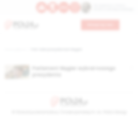
Św. Kajetana z Thieny
Bł. Edmunda Bojanowskiego
Wesprzyj nas
Strona główna
TAG: Ader prezydentam Węgier
Parlament Węgier wybrał nowego
prezydenta
© Stowarzyszenie Kultury Chrześcijańskiej im. ks. Piotra Skargi
2026-08-07 10:48:39