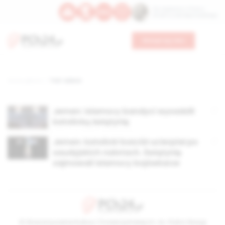
Św. Kajetana z Thieny
Bł. Edmunda Bojanowskiego
Wesprzyj nas
Strona główna
TAG: adena
Jemen: islamscy bandyci wysadzili
katolicką świątynię
Jemen: katolicki kościół ucierpiał po
saudyjskich nalotach. Świątynię
zajmowali islamscy bojówkarze
© Stowarzyszenie Kultury Chrześcijańskiej im. ks. Piotra Skargi