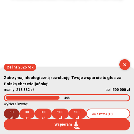
2026-08-07 22:16:57
×
Cel na 2026 rok
Zatrzymaj ideologiczną rewolucję. Twoje wsparcie to głos za
Polską chrześcijańską!
mamy:
218 382 zł
cel:
500 000 zł
44%
wybierz kwotę:
60
80
100
200
500
zł
zł
zł
zł
zł
Wspieram