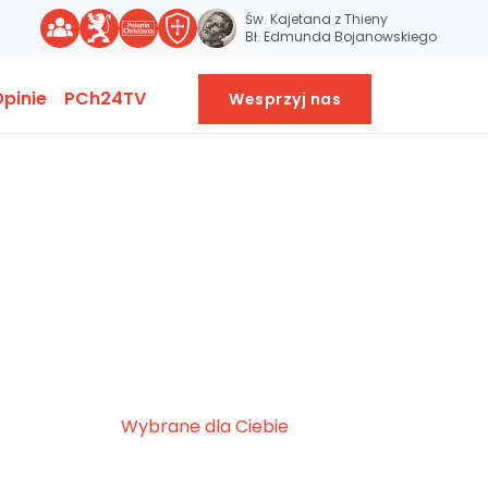
Św. Kajetana z Thieny
Bł. Edmunda Bojanowskiego
pinie
PCh24TV
Wesprzyj nas
Wybrane dla Ciebie