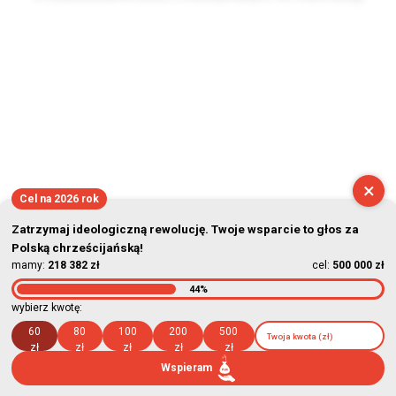
2026-08-08 05:24:33
×
Cel na 2026 rok
Zatrzymaj ideologiczną rewolucję. Twoje wsparcie to głos za
Polską chrześcijańską!
mamy:
218 382 zł
cel:
500 000 zł
44%
wybierz kwotę:
60
80
100
200
500
zł
zł
zł
zł
zł
Wspieram