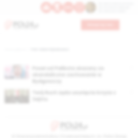
Św. Dominika Guzmana
Św. Emiliana, biskupa
Św. Zefiryna z Malii
Wesprzyj nas
Strona główna
TAG: Adam Rybakowicz
Poseł od Palikota skazany za
skandaliczne zachowanie w
Bydgoszczy
Twój Ruch żąda usunięcia krzyża z
Sejmu
© Stowarzyszenie Kultury Chrześcijańskiej im. ks. Piotra Skargi