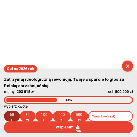
×
Cel na 2026 rok
Zatrzymaj ideologiczną rewolucję. Twoje wsparcie to głos za
Polską chrześcijańską!
mamy:
203 015 zł
cel:
500 000 zł
41%
wybierz kwotę:
60
80
100
200
500
zł
zł
zł
zł
zł
Wspieram