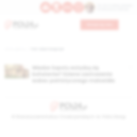
Św. Hormizdasa, papieża
Bł. Oktawiana, biskupa
Wesprzyj nas
Strona główna
TAG: Adam Kasprzyk
Władze Sopotu wstydzą się
bohaterów? Dziwne zastrzeżenia
wobec patriotycznego malowidła
© Stowarzyszenie Kultury Chrześcijańskiej im. ks. Piotra Skargi
2026-08-06 03:31:57