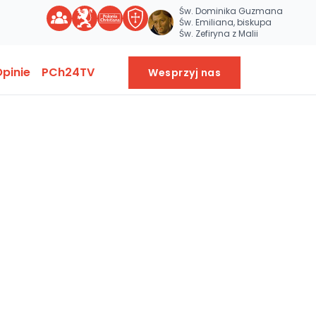
Św. Dominika Guzmana
Św. Emiliana, biskupa
Św. Zefiryna z Malii
pinie
PCh24TV
Wesprzyj nas