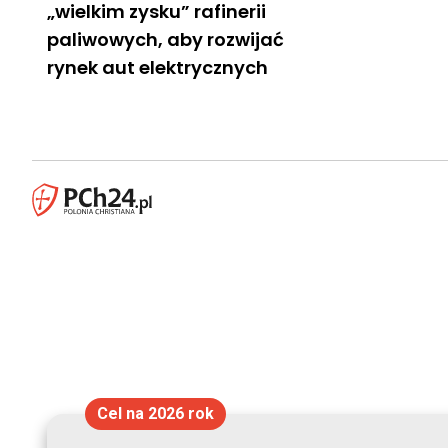
„wielkim zysku” rafinerii
paliwowych, aby rozwijać
rynek aut elektrycznych
Cel na 2026 rok