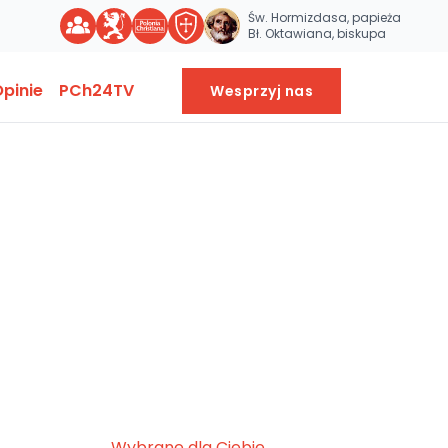
Św. Hormizdasa, papieża
Bł. Oktawiana, biskupa
pinie
PCh24TV
Wesprzyj nas
Wybrane dla Ciebie