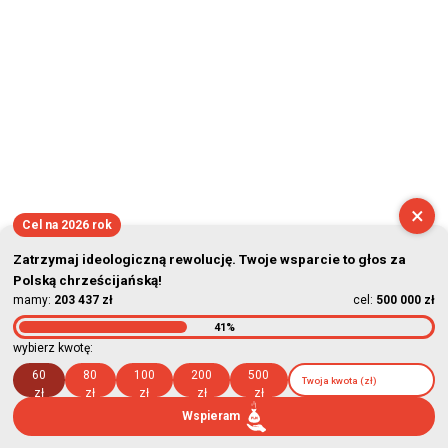
×
Cel na 2026 rok
Zatrzymaj ideologiczną rewolucję. Twoje wsparcie to głos za
Polską chrześcijańską!
mamy:
203 437 zł
cel:
500 000 zł
41%
wybierz kwotę:
60
80
100
200
500
zł
zł
zł
zł
zł
Wspieram