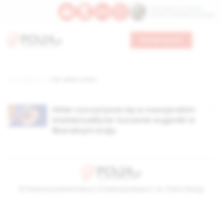
Św. Kajetana z Thieny
Bł. Edmunda Bojanowskiego
Wesprzyj nas
Strona główna
TAG: adam cohen
Hitler rozczytywał się w nowojorskim
intelektualiście! Korzenie eugeniki w
liberalnym kraju
© Stowarzyszenie Kultury Chrześcijańskiej im. ks. Piotra Skargi
2026-08-07 01:38:06