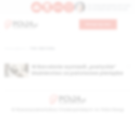
Św. Teresy Benedykty od Krzyża
Św. Kandydy Marii od Jezusa
Wesprzyj nas
Strona główna
TAG: Ada Colau
W Barcelonie wystawili „poetyckie”
bluźnierstwo za państwowe pieniądze
© Stowarzyszenie Kultury Chrześcijańskiej im. ks. Piotra Skargi
2026-08-09 08:18:19