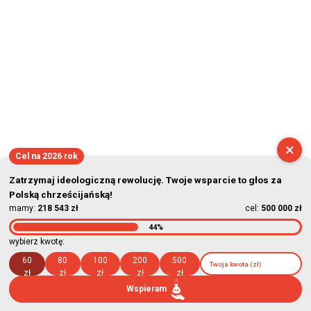
×
Cel na 2026 rok
Zatrzymaj ideologiczną rewolucję. Twoje wsparcie to głos za
Polską chrześcijańską!
mamy:
218 543 zł
cel:
500 000 zł
44%
wybierz kwotę:
60
80
100
200
500
zł
zł
zł
zł
zł
Wspieram