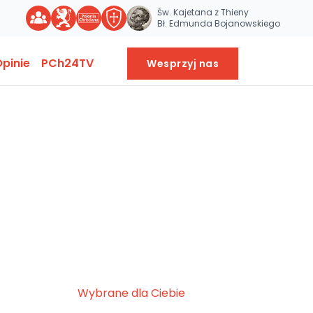
Św. Kajetana z Thieny
Bł. Edmunda Bojanowskiego
pinie
PCh24TV
Wesprzyj nas
Wybrane dla Ciebie