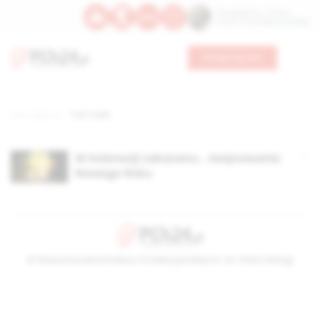
Św. Kajetana z Thieny
Bł. Edmunda Bojanowskiego
Wesprzyj nas
Strona główna
TAG: Aceh
W Indonezji zakazano… świętowania
Nowego Roku
© Stowarzyszenie Kultury Chrześcijańskiej im. ks. Piotra Skargi
2026-08-07 09:22:23