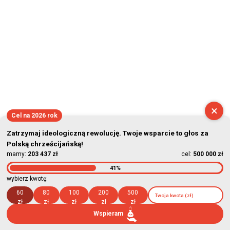
×
Cel na 2026 rok
Zatrzymaj ideologiczną rewolucję. Twoje wsparcie to głos za
Polską chrześcijańską!
mamy:
203 437 zł
cel:
500 000 zł
41%
wybierz kwotę:
60
80
100
200
500
zł
zł
zł
zł
zł
Wspieram