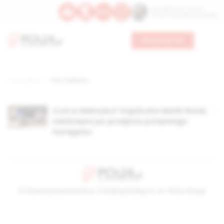
Św. Kajetana z Thieny
Bł. Edmunda Bojanowskiego
Wesprzyj nas
Strona główna
TAG: Acapulco
Cud w Meksyku? Kapliczka Matki Bożej
nietknięta po przejściu potężnego
huraganu
© Stowarzyszenie Kultury Chrześcijańskiej im. ks. Piotra Skargi
2026-08-07 21:28:17