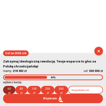
×
Cel na 2026 rok
Zatrzymaj ideologiczną rewolucję. Twoje wsparcie to głos za
Polską chrześcijańską!
mamy:
218 382 zł
cel:
500 000 zł
44%
wybierz kwotę:
60
80
100
200
500
zł
zł
zł
zł
zł
Wspieram