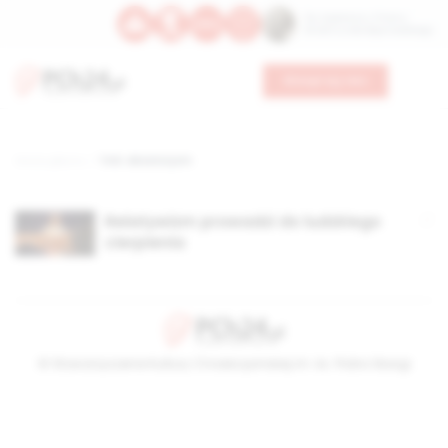
Św. Kajetana z Thieny
Bł. Edmunda Bojanowskiego
Wesprzyj nas
Strona główna
TAG: absolutyzm
Relatywizm prowadzi do ludzkiego
cierpienia
© Stowarzyszenie Kultury Chrześcijańskiej im. ks. Piotra Skargi
2026-08-07 06:27:35