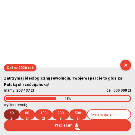
×
Cel na 2026 rok
Zatrzymaj ideologiczną rewolucję. Twoje wsparcie to głos za
Polską chrześcijańską!
mamy:
203 437 zł
cel:
500 000 zł
41%
wybierz kwotę:
60
80
100
200
500
zł
zł
zł
zł
zł
Wspieram