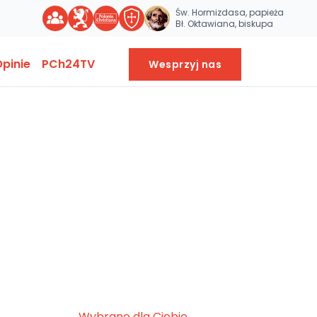
Św. Hormizdasa, papieża
Bł. Oktawiana, biskupa
pinie
PCh24TV
Wesprzyj nas
Wybrane dla Ciebie