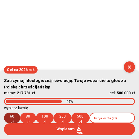
×
Cel na 2026 rok
Zatrzymaj ideologiczną rewolucję. Twoje wsparcie to głos za
Polską chrześcijańską!
mamy:
217 781 zł
cel:
500 000 zł
44%
wybierz kwotę:
60
80
100
200
500
zł
zł
zł
zł
zł
Wspieram