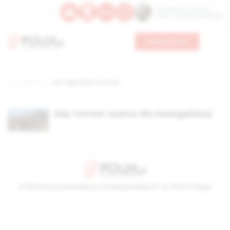
Św. Kajetana z Thieny
Bł. Edmunda Bojanowskiego
Wesprzyj nas
Strona główna
TAG: Abp Silvano Tomasi
Abp Tomasi: szansa dla ewangelizacji
© Stowarzyszenie Kultury Chrześcijańskiej im. ks. Piotra Skargi
2026-08-07 14:56:20