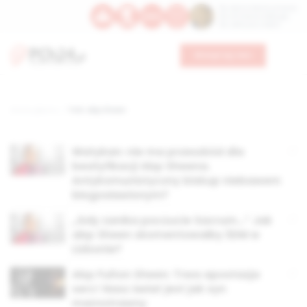
Św. Dominika Guzmana
Św. Emiliana, biskupa
Św. Zefiryna z Malii
Wesprzyj nas
Strona główna
TAG: abp Sheen
Watykan: nie ma przeszkód dla
beatyfikacji Abp Sheena.
Antykomunistyczny biskup niebawem
błogosławionym?
„Gdy zanika poczucie Sacrum…” Jak
abp Sheen skomentowałby ŚDM w
Lizbonie?
Abp Fulton Sheen: Trwa apostazja
serc! Nasz świat jest jak syn
marnotrawny