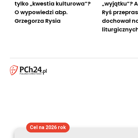
tylko „kwestia kulturowa”?
„wyjątku”? 
O wypowiedzi abp.
Ryś przepras
Grzegorza Rysia
dochował n
liturgicznyc
Cel na 2026 rok