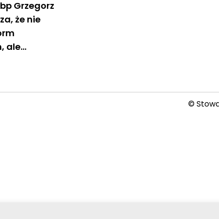
Abp Grzegorz
za, że nie
orm
h, ale…
© Stowar
2026-08-09