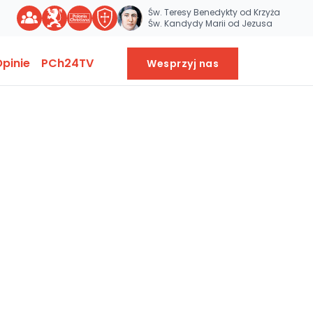
Św. Teresy Benedykty od Krzyża
Św. Kandydy Marii od Jezusa
pinie
PCh24TV
Wesprzyj nas