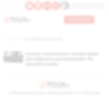
Św. Teresy Benedykty od Krzyża
Św. Kandydy Marii od Jezusa
Wesprzyj nas
Strona główna
TAG: abp Pierre-Mqarie Carré
Francja: zaatakowano ośrodek opieki
dla misjonarzy pod Montpellier. Nie
żyje jedna osoba
© Stowarzyszenie Kultury Chrześcijańskiej im. ks. Piotra Skargi
2026-08-09 11:06:43