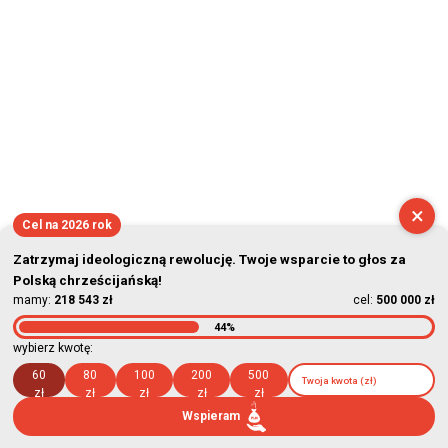
×
Cel na 2026 rok
Zatrzymaj ideologiczną rewolucję. Twoje wsparcie to głos za
Polską chrześcijańską!
mamy:
218 543 zł
cel:
500 000 zł
44%
wybierz kwotę:
60
80
100
200
500
zł
zł
zł
zł
zł
Wspieram