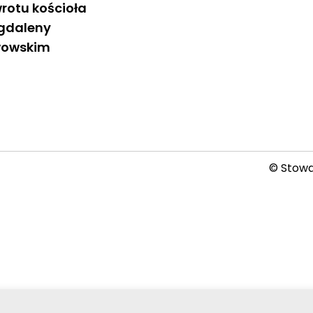
rotu kościoła
agdaleny
wowskim
© Stowar
2026-08-07