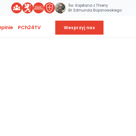
Św. Kajetana z Thieny
Bł. Edmunda Bojanowskiego
pinie
PCh24TV
Wesprzyj nas