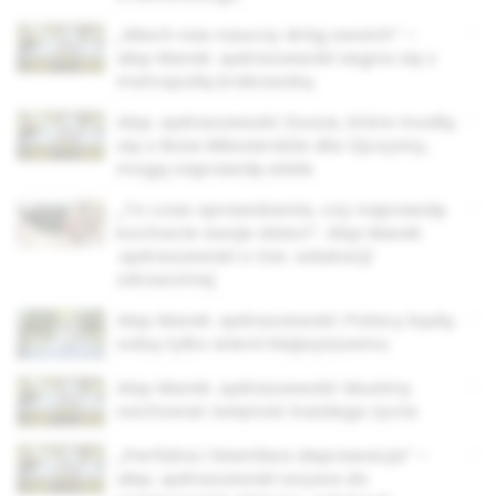
„Niech nas nauczy dróg swoich” –
abp Marek Jędraszewski żegna się z
metropolią krakowską
Abp Jędraszewski: Dusze, które modlą
się o Boże Miłosierdzie dla Ojczyzny,
mogą naprawdę wiele
„To czas sprawdzenia, czy naprawdę
kochacie swoje dzieci”. Abp Marek
Jędraszewski o tzw. edukacji
zdrowotnej
Abp Marek Jędraszewski: Polacy będą
sobą tylko wierni Najwyższemu
Abp Marek Jędraszewski: Musimy
zachować świętość każdego życia
„Perfidna i kłamliwa deprawacja” –
abp Jędraszewski wzywa do