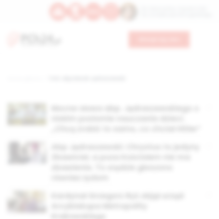
Św. Wawrzyńca, męczennika
Św. Amadeusza Portugalskiego
Wesprzyj nas
Strona główna
TAG: abp Marek Jędraszewski
Mocne słowa abp. Jędraszewskiego o
niskim poziomie nauczania dzieci.
„Chcą zrobić to samo, co chciał Hitler”
Abp Jędraszewski: Chrystus to jedyny
Zbawiciel, a poza Kościołem nie ma
zbawienia. To orędzie głoszono
również żydom
Kardynał Grzegorz Ryś objął urząd
Arcybiskupa Metropolity
Krakowskiego