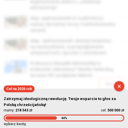
wypisywania dzieci z „edukacji
zdrowotnej”
Abp Jędraszewski w Ludźmierzu:
naszą Ojczyznę toczy marksistowska
zaraza
Abp. Jędraszewski: dzisiaj świętości
są wyszydzane, a propagowane
antywartości, łącznie z szatanem
Proboszcz Bazyliki Mariackiej w
Krakowie odwołany? Media twierdzą,
że Leon XIV podpisał dekret
Starsze
×
Cel na 2026 rok
Zatrzymaj ideologiczną rewolucję. Twoje wsparcie to głos za
Polską chrześcijańską!
mamy:
218 543 zł
cel:
500 000 zł
44%
© Stowarzyszenie Kultury Chrześcijańskiej im. ks. Piotra Skargi
wybierz kwotę: