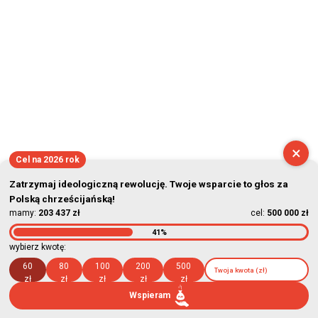
×
Cel na 2026 rok
Zatrzymaj ideologiczną rewolucję. Twoje wsparcie to głos za
Polską chrześcijańską!
mamy:
203 437 zł
cel:
500 000 zł
41%
wybierz kwotę:
60
80
100
200
500
zł
zł
zł
zł
zł
Wspieram