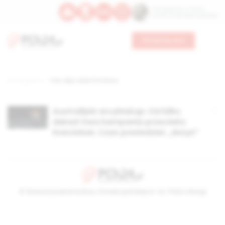
Św. Kajetana z Thieny
Bł. Edmunda Bojanowskiego
Wesprzyj nas
Strona główna
TAG: abp Julian Porteous
Australijski arcybiskup: Od kilku
dekad trwa kampania przeciwko
Kościołowi. Czas powiedzieć „dosyć”
© Stowarzyszenie Kultury Chrześcijańskiej im. ks. Piotra Skargi
2026-08-07 01:49:15