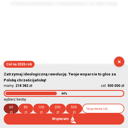
© Stowarzyszenie Kultury Chrześcijańskiej im. ks. Piotra Skargi
2026-08-07 22:18:47
×
Cel na 2026 rok
Zatrzymaj ideologiczną rewolucję. Twoje wsparcie to głos za
Polską chrześcijańską!
mamy:
218 382 zł
cel:
500 000 zł
44%
wybierz kwotę:
60
80
100
200
500
zł
zł
zł
zł
zł
Wspieram