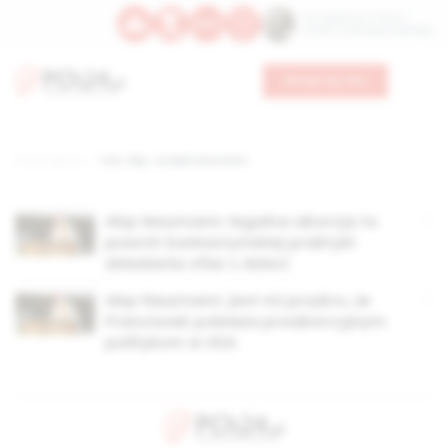
Św. Kajetana z Thieny
Bł. Edmunda Bojanowskiego
Wesprzyj nas
Strona główna
TAG: abp. Joseph Naumann
Abp Naumann: legalna aborcja to
powrót barbarzyńskiej praktyki
składania ofiar z dzieci
Abp Naumann: jest mi przykro, że
Franciszek pobłaża proaborcyjnym
politykom w USA