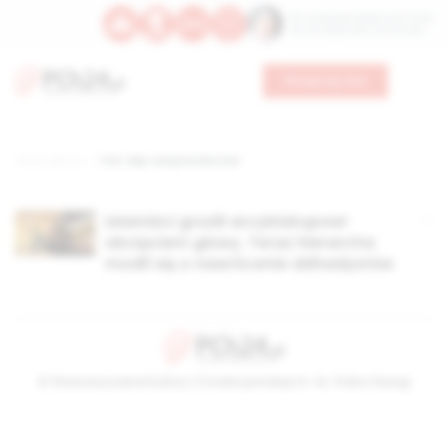
Św. Teresy Benedykty od Krzyża
Św. Kandydy Marii od Jezusa
Wesprzyj nas
Strona główna
TAG: abp Jacques Mourad
Islamiści grozili arcybiskupowi
obcięciem głowy. Teraz hierarcha
modli się o nawrócenie dżihadystów
© Stowarzyszenie Kultury Chrześcijańskiej im. ks. Piotra Skargi
2026-08-09 07:19:59