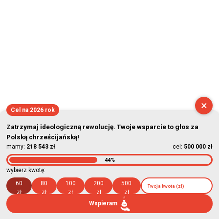
×
Cel na 2026 rok
Zatrzymaj ideologiczną rewolucję. Twoje wsparcie to głos za
Polską chrześcijańską!
mamy:
218 543 zł
cel:
500 000 zł
44%
wybierz kwotę:
60
80
100
200
500
zł
zł
zł
zł
zł
Wspieram