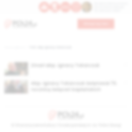
Św. Dominika Guzmana
Św. Emiliana, biskupa
Św. Zefiryna z Malii
Wesprzyj nas
Strona główna
TAG: abp.ignacy tokarczuk
Zmarł abp. Ignacy Tokarczuk
Abp. Ignacy Tokarczuk świętował 70.
rocznicę święceń kapłańskich
© Stowarzyszenie Kultury Chrześcijańskiej im. ks. Piotra Skargi