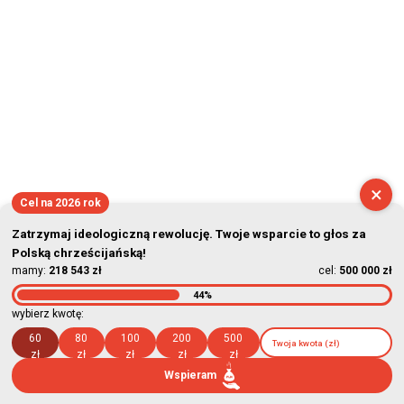
2026-08-08 18:54:52
×
Cel na 2026 rok
Zatrzymaj ideologiczną rewolucję. Twoje wsparcie to głos za
Polską chrześcijańską!
mamy:
218 543 zł
cel:
500 000 zł
44%
wybierz kwotę:
60
80
100
200
500
zł
zł
zł
zł
zł
Wspieram